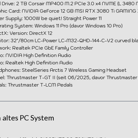
 Drive: 2 TB Corsair MP400 M.2 PCIe 3.0 x4 NVME (L 3480
hic Card: NVIDIA GeForce 12 GB MSI RTX 3080 Ti GAMING
r Supply: 1000W be quiet! Straight Power 11
ating System: Windows 11 Pro (davor Windows 10 Pro)
ctX: Version: DirectX 12
tor: 32"/80cm LC-Power LC-M32-QHD-144-C-V2 curved bla
ork: Realtek PCIe GbE Family Controller
o: NVIDIA High Definition Audio
o: Realtek High Definition Audio
phones: SteelSeries Arctis 7 Wireless Gaming Headset
l: Thrustmaster T-GT II (seit 06/2025, davor Thrustmaste
ls: Thrustmaster T-LCM Pedals
 altes PC System