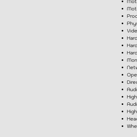
Mot
Mot
Pro
Phys
Vid
Har
Har
Har
Moni
Netw
Oper
Dire
Audi
High
Audi
High
Head
Whee