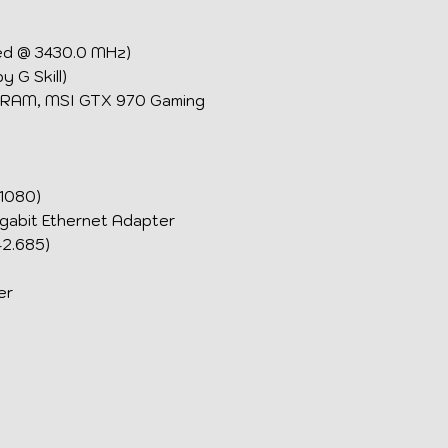
ed @ 3430.0 MHz)
 G Skill)
DRAM, MSI GTX 970 Gaming
1080)
gabit Ethernet Adapter
42.685)
er