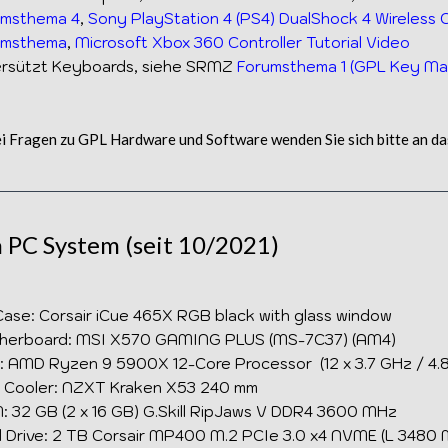
umsthema 4
,
Sony PlayStation 4 (PS4) DualShock 4 Wireless 
umsthema
,
Microsoft Xbox 360 Controller Tutorial Video
ersützt Keyboards, siehe SRMZ
Forumsthema 1 (GPL Key Ma
i Fragen zu GPL Hardware und Software wenden Sie sich bitte an d
 PC System (seit 10/2021)
ase: Corsair iCue 465X RGB black with glass window
herboard: MSI X570 GAMING PLUS (MS-7C37) (AM4)
 AMD Ryzen 9 5900X 12-Core Processor (12 x 3.7 GHz / 4.
 Cooler: NZXT Kraken X53 240 mm
 32 GB (2 x 16 GB) G.Skill RipJaws V DDR4 3600 MHz
 Drive: 2 TB Corsair MP400 M.2 PCIe 3.0 x4 NVME (L 3480