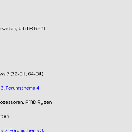
ikkarten, 64 MB RAM
s 7 (32-Bit, 64-Bit),
 3
,
Forumsthema 4
rozessoren, AMD Ryzen
rten
a 2
,
Forumsthema 3
,