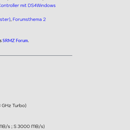
Controller mit DS4Windows
ster)
,
Forumsthema 2
as
SRMZ Forum
.
8 GHz Turbo)
 MB/s ; S 3000 MB/s)