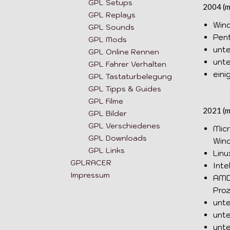
GPL Setups
2004 (m
GPL Replays
Wind
GPL Sounds
Pent
GPL Mods
unte
GPL Online Rennen
unte
GPL Fahrer Verhalten
eini
GPL Tastaturbelegung
GPL Tipps & Guides
GPL Filme
2021 (m
GPL Bilder
GPL Verschiedenes
Micr
GPL Downloads
Wind
GPL Links
Linu
GPLRACER
Inte
Impressum
AMD
Pro
unte
unte
unt