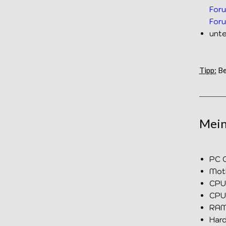
For
For
unt
Tipp:
Be
Mein
PC C
Mot
CPU:
CPU
RAM:
Hard