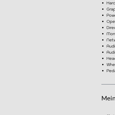
Hard
Grap
Powe
Oper
Dire
Moni
Netw
Audi
Audi
Head
Whee
Peda
Mein