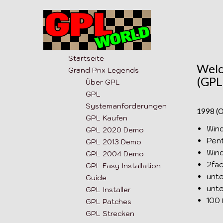
Startseite
Welc
Grand Prix Legends
(GPL
Über GPL
GPL
Systemanforderungen
1998 (O
GPL Kaufen
Wind
GPL 2020 Demo
Pen
GPL 2013 Demo
Wind
GPL 2004 Demo
2fa
GPL Easy Installation
unte
Guide
unte
GPL Installer
100 
GPL Patches
GPL Strecken