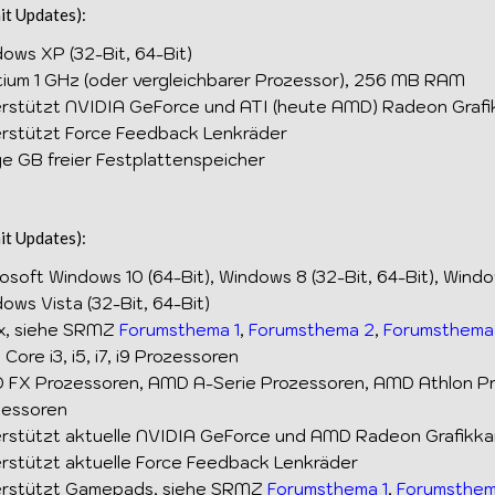
it Updates):
ows XP (32-Bit, 64-Bit)
ium 1 GHz (oder vergleichbarer Prozessor), 256 MB RAM
rstützt NVIDIA GeForce und ATI (heute AMD) Radeon Graf
rstützt Force Feedback Lenkräder
ge GB freier Festplattenspeicher
it Updates):
osoft Windows 10 (64-Bit), Windows 8 (32-Bit, 64-Bit), Window
ows Vista (32-Bit, 64-Bit)
x, siehe SRMZ
Forumsthema 1
,
Forumsthema 2
,
Forumsthema
l Core i3, i5, i7, i9 Prozessoren
 FX Prozessoren, AMD A-Serie Prozessoren, AMD Athlon P
zessoren
rstützt aktuelle NVIDIA GeForce und AMD Radeon Grafikka
rstützt aktuelle Force Feedback Lenkräder
erstützt Gamepads, siehe SRMZ
Forumsthema 1
,
Forumsthem