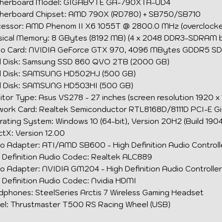
herboard Model: GIGABYTE GA-790XTA-UD4
herboard Chipset: AMD 790X (RD780) + SB750/SB710
cessor: AMD Phenom II X6 1055T @ 2800.0 MHz (overclock
ical Memory: 8 GBytes (8192 MB) (4 x 2048 DDR3-SDRAM by
eo Card: NVIDIA GeForce GTX 970, 4096 MBytes GDDR5 S
d Disk: Samsung SSD 860 QVO 2TB (2000 GB)
d Disk: SAMSUNG HD502HJ (500 GB)
d Disk: SAMSUNG HD503HI (500 GB)
tor Type: Asus VS278 - 27 inches (
screen resolution
1920 x 
ork Card: Realtek Semiconductor RTL8168D/8111D PCI-E Gi
ating System: Windows 10 (64-bit), Version 20H2 (Build 190
ctX: Version 12.00
o Adapter: ATI/AMD SB600 - High Definition Audio Controll
 Definition Audio Codec: Realtek ALC889
o Adapter: NVIDIA GM204 - High Definition Audio Controller
 Definition Audio Codec: Nvidia HDMI
phones: SteelSeries Arctis 7 Wireless Gaming Headset
l: Thrustmaster T500 RS Racing Wheel (USB)